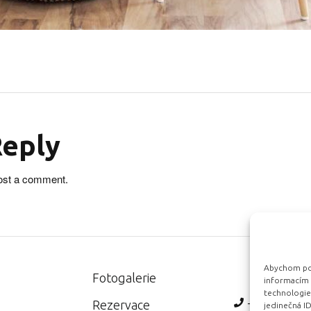
Reply
ost a comment.
Abychom posk
Fotogalerie
informacím o
technologie
+420 721 8
Rezervace
jedinečná I