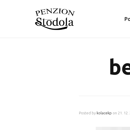
P
b
Posted by
kolacekp
on
21. 12.