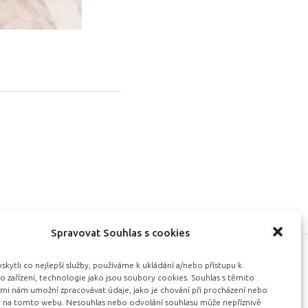
Spravovat Souhlas s cookies
ytli co nejlepší služby, používáme k ukládání a/nebo přístupu k
Kontakt
 zařízení, technologie jako jsou soubory cookies. Souhlas s těmito
mi nám umožní zpracovávat údaje, jako je chování při procházení nebo
85 389
D na tomto webu. Nesouhlas nebo odvolání souhlasu může nepříznivě