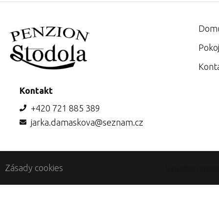
Dom
Poko
Kont
Kontakt
+420 721 885 389
jarka.damaskova@seznam.cz
Zásady cookies
Vytvořeno agent