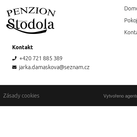
Dom
Poko
Kont
Kontakt
+420 721 885 389
jarka.damaskova@seznam.cz
Zásady cookies
Vytvořeno agent